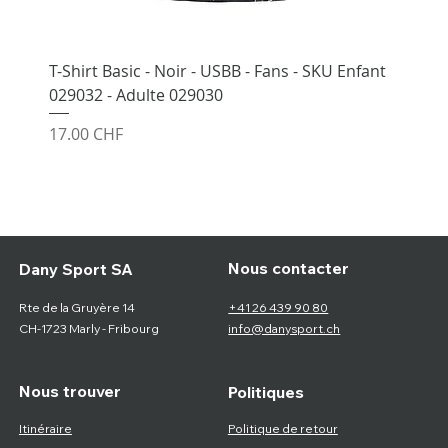
T-Shirt Basic - Noir - USBB - Fans - SKU Enfant
029032 - Adulte 029030
Prix
17.00 CHF
Nous contacter
Dany Sport SA
Rte de la Gruyère 14
+41 26 439 90 80
CH-1723 Marly - Fribourg
info@danysport.ch
Nous trouver
Politiques
Itinéraire
Politique de retour