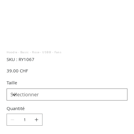
Hoodie - Basic - Rose - USBB - Fans
SKU
SKU :
RY1067
RY1067
Prix
39.00 CHF
Taille
Quantité