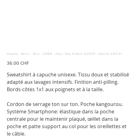
Hoodie - Basic - Noir - USBB - Fans -Sku Enfant 021021 - Adulte 021031
Prix
36.00 CHF
Sweatshirt à capuche unisexe. Tissu doux et stabilisé
adapté aux lavages intensifs. Finition anti-pilling.
Bords-côtes 1x1 aux poignets et à la taille.
Cordon de serrage ton sur ton. Poche kangourou.
Système Smartphone: élastique dans la poche
centrale pour le maintenir plaqué, œillet dans la
poche et patte support au col pour les oreillettes et
le câble.