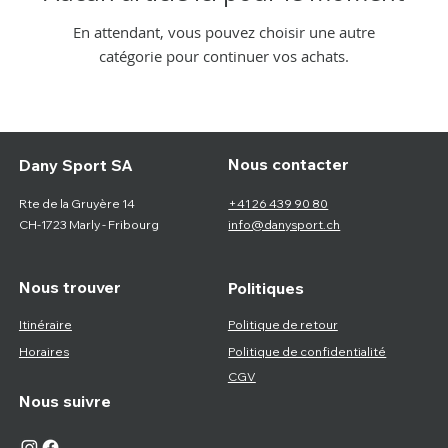
En attendant, vous pouvez choisir une autre
catégorie pour continuer vos achats.
Nous contacter
Dany Sport SA
Rte de la Gruyère 14
+41 26 439 90 80
CH-1723 Marly - Fribourg
info@danysport.ch
Nous trouver
Politiques
Itinéraire
Politique de retour
Horaires
Politique de confidentialité
CGV
Nous suivre