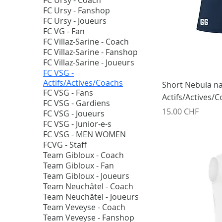
FC Ursy - Coach
FC Ursy - Fanshop
FC Ursy - Joueurs
FC VG - Fan
FC Villaz-Sarine - Coach
FC Villaz-Sarine - Fanshop
FC Villaz-Sarine - Joueurs
FC VSG -
Actifs/Actives/Coachs
Short Nebula na
FC VSG - Fans
Actifs/Actives/
FC VSG - Gardiens
Prix
15.00 CHF
FC VSG - Joueurs
FC VSG - Junior-e-s
FC VSG - MEN WOMEN
FCVG - Staff
Team Gibloux - Coach
Team Gibloux - Fan
Team Gibloux - Joueurs
Team Neuchâtel - Coach
Team Neuchâtel - Joueurs
Team Veveyse - Coach
Team Veveyse - Fanshop