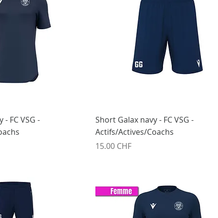
y - FC VSG -
Short Galax navy - FC VSG -
Coachs
Actifs/Actives/Coachs
Prix
15.00 CHF