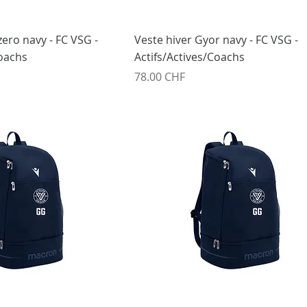
ero navy - FC VSG -
Veste hiver Gyor navy - FC VSG -
Coachs
Actifs/Actives/Coachs
Prix
78.00 CHF