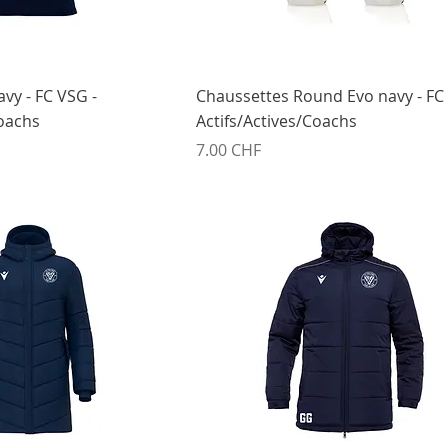
vy - FC VSG -
Chaussettes Round Evo navy - FC
Coachs
Actifs/Actives/Coachs
Prix
7.00 CHF