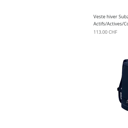
M
S
Veste hiver Subz
S-M
Actifs/Actives/
XL
Prix
113.00 CHF
XS