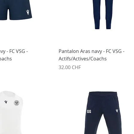
vy - FC VSG -
Pantalon Aras navy - FC VSG -
Coachs
Actifs/Actives/Coachs
Prix
32.00 CHF