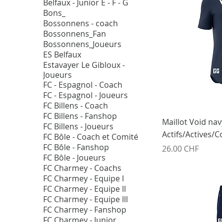
Belfaux - Junior E - F - G
Bons_
Bossonnens - coach
Bossonnens_Fan
Bossonnens_Joueurs
ES Belfaux
Estavayer Le Gibloux -
Joueurs
FC - Espagnol - Coach
FC - Espagnol - Joueurs
FC Billens - Coach
FC Billens - Fanshop
Maillot Void nav
FC Billens - Joueurs
Actifs/Actives/
FC Bôle - Coach et Comité
FC Bôle - Fanshop
Prix
26.00 CHF
FC Bôle - Joueurs
FC Charmey - Coachs
FC Charmey - Equipe I
FC Charmey - Equipe II
FC Charmey - Equipe III
FC Charmey - Fanshop
FC Charmey - Junior