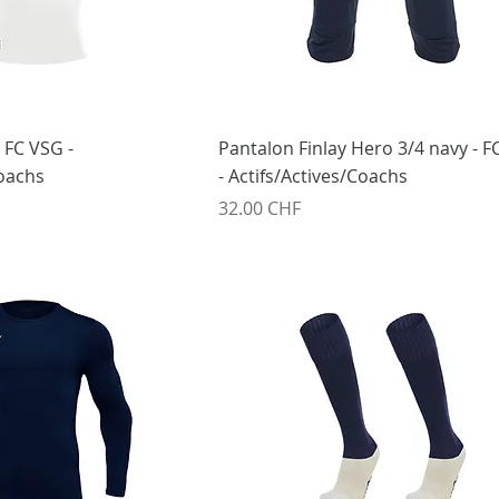
- FC VSG -
Pantalon Finlay Hero 3/4 navy - F
Coachs
- Actifs/Actives/Coachs
Prix
32.00 CHF