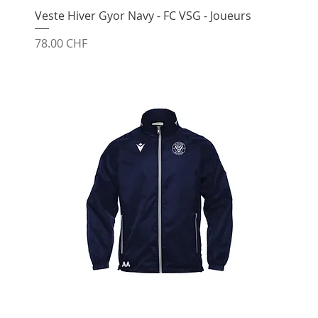
Veste Hiver Gyor Navy - FC VSG - Joueurs
Prix
78.00 CHF