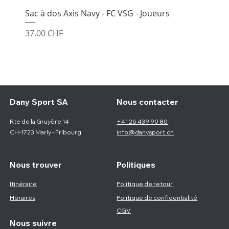
Sac à dos Axis Navy - FC VSG - Joueurs
Prix
37.00 CHF
Nous contacter
Dany Sport SA
Rte de la Gruyère 14
+41 26 439 90 80
CH-1723 Marly - Fribourg
info@danysport.ch
Nous trouver
Politiques
Itinéraire
Politique de retour
Horaires
Politique de confidentialité
CGV
Nous suivre