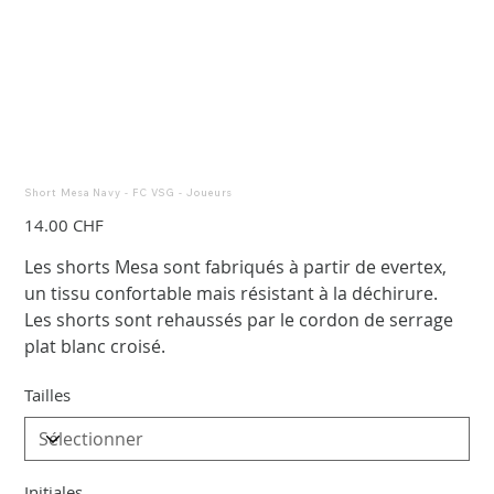
Short Mesa Navy - FC VSG - Joueurs
Prix
14.00 CHF
Les shorts Mesa sont fabriqués à partir de evertex,
un tissu confortable mais résistant à la déchirure.
Les shorts sont rehaussés par le cordon de serrage
plat blanc croisé.
Tailles
Initiales