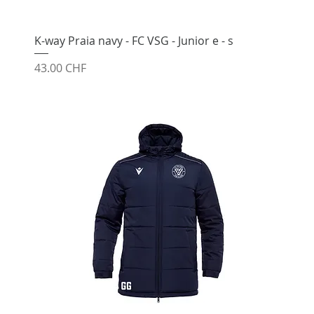
K-way Praia navy - FC VSG - Junior e - s
Prix
43.00 CHF