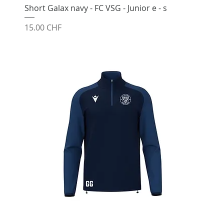
Short Galax navy - FC VSG - Junior e - s
Prix
15.00 CHF