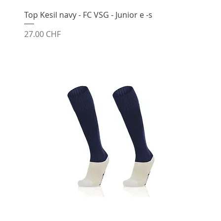
Top Kesil navy - FC VSG - Junior e -s
Prix
27.00 CHF