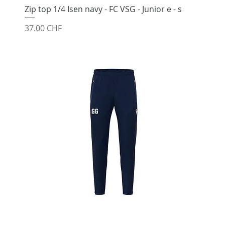
Zip top 1/4 Isen navy - FC VSG - Junior e - s
Prix
37.00 CHF