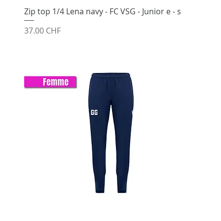
Zip top 1/4 Lena navy - FC VSG - Junior e - s
Prix
37.00 CHF