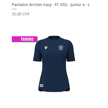
Pantalon Archen navy - FC VSG - Junior e - s
Prix
35.00 CHF