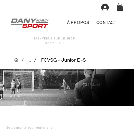
À PROPOS
CONTACT
BIENVENUE SUR LE SHOP
DANY CLUB
/
...
/
FCVSG - Junior E -S
Équipements pour junior e - s