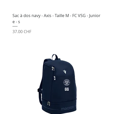
Sac à dos navy - Axis - Taille M - FC VSG - Junior
e - s
Prix
37.00 CHF