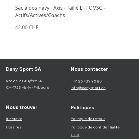
Sac à dos navy - Axis - Taille L - FC VSG -
Actifs/Actives/Coachs
Prix
42.00 CHF
Nous contacter
Dany Sport SA
Rte de la Gruyère 14
+41 26 439 90 80
CH-1723 Marly - Fribourg
info@danysport.ch
Nous trouver
Politiques
Itinéraire
Politique de retour
Horaires
Politique de confidentialité
CGV