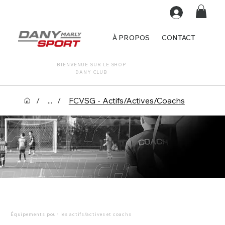
À PROPOS
CONTACT
BIENVENUE SUR LE SHOP
DANY CLUB
/
...
/
FCVSG - Actifs/Actives/Coachs
Équipements pour les actifs/actives et coachs