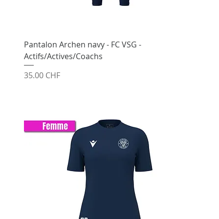
Pantalon Archen navy - FC VSG -
Actifs/Actives/Coachs
Prix
35.00 CHF