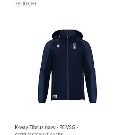
Prix
78.00 CHF
K-way Elbrus navy - FC VSG -
Actifs/Actives/Coachs