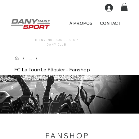
À PROPOS
CONTACT
BIENVENUE SUR LE SHOP
DANY CLUB
/
...
/
FC La Tour/Le Pâquier - Fanshop
FANSHOP