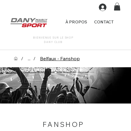
À PROPOS
CONTACT
BIENVENUE SUR LE SHOP
DANY CLUB
/
...
/
Belfaux - Fanshop
FANSHOP