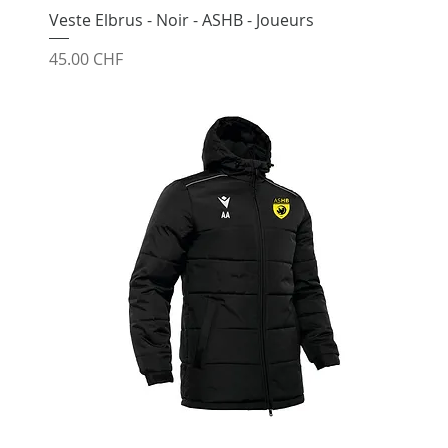
Veste Elbrus - Noir - ASHB - Joueurs
Prix
45.00 CHF