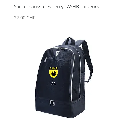
Sac à chaussures Ferry - ASHB - Joueurs
Prix
27.00 CHF