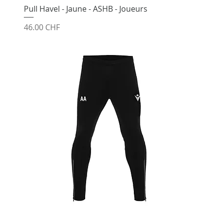
Pull Havel - Jaune - ASHB - Joueurs
Prix
46.00 CHF