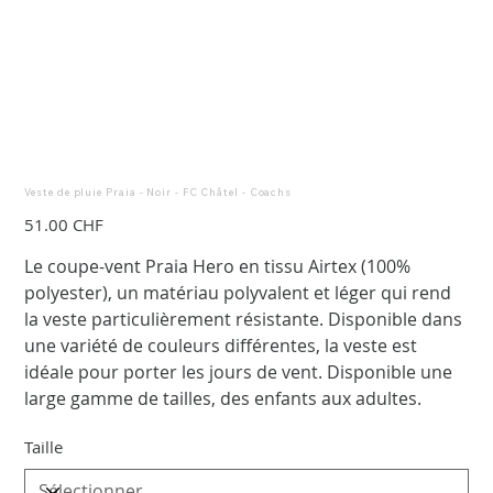
Veste de pluie Praia - Noir - FC Châtel - Coachs
Prix
51.00 CHF
Le coupe-vent Praia Hero en tissu Airtex (100%
polyester), un matériau polyvalent et léger qui rend
la veste particulièrement résistante. Disponible dans
une variété de couleurs différentes, la veste est
idéale pour porter les jours de vent. Disponible une
large gamme de tailles, des enfants aux adultes.
Taille