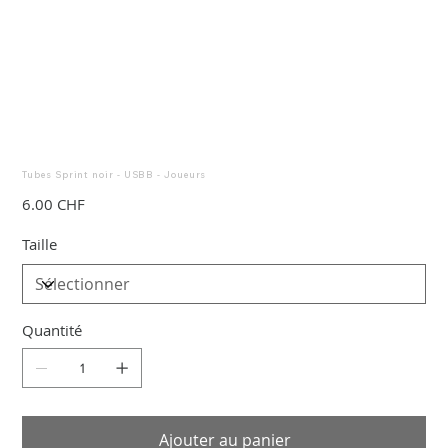
Tubes Sprint noir - USBB - Joueurs
Prix
6.00 CHF
Taille
Quantité
Ajouter au panier