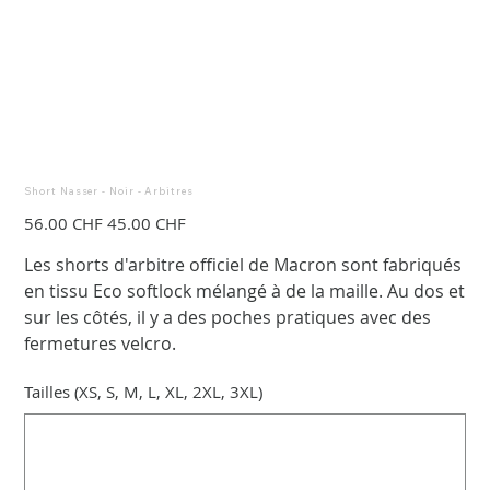
Short Nasser - Noir - Arbitres
Prix
Prix
56.00 CHF
45.00 CHF
d’origine
promotionnel
Les shorts d'arbitre officiel de Macron sont fabriqués
en tissu Eco softlock mélangé à de la maille. Au dos et
sur les côtés, il y a des poches pratiques avec des
fermetures velcro.
Tailles (XS, S, M, L, XL, 2XL, 3XL)
Jusqu'à
3
caractères.