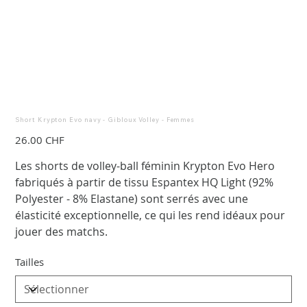
Short Krypton Evo navy - Gibloux Volley - Femmes
Prix
26.00 CHF
Les shorts de volley-ball féminin Krypton Evo Hero
fabriqués à partir de tissu Espantex HQ Light (92%
Polyester - 8% Elastane) sont serrés avec une
élasticité exceptionnelle, ce qui les rend idéaux pour
jouer des matchs.
Tailles