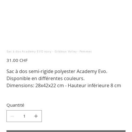
Sac à dos Academy EVO navy - Gibloux Volley - Femmes
Prix
31.00 CHF
Sac à dos semi-rigide polyester Academy Evo.
Disponible en différentes couleurs.
Dimensions: 28x42x22 cm - Hauteur inférieure 8 cm
Quantité