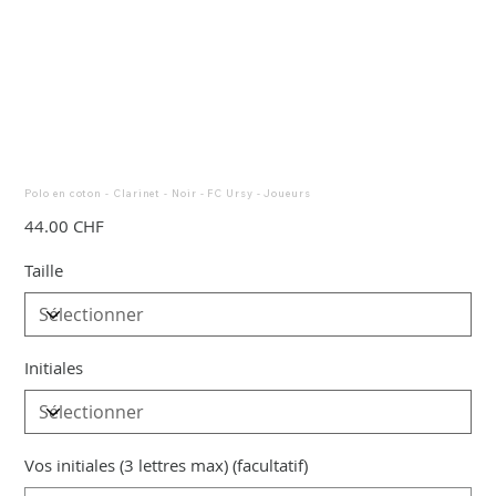
Polo en coton - Clarinet - Noir - FC Ursy - Joueurs
Prix
44.00 CHF
Taille
Initiales
Vos initiales (3 lettres max) (facultatif)
Jusqu'à
3