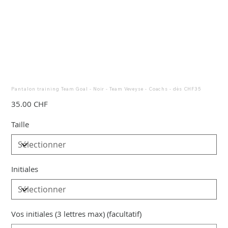
Pantalon training Team Goal - Noir - Team Veveyse - Coachs - dès CHF35
Prix
35.00 CHF
Taille
Initiales
Vos initiales (3 lettres max) (facultatif)
Jusqu'à
3