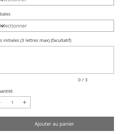
tiales
 initiales (3 lettres max) (facultatif)
qu'à
ctères.
0 / 3
antité
Ajouter au panier