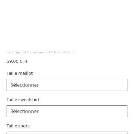
Pack Spécial Entraineurs - FC Riaz - Coachs
Prix
59.00 CHF
Taille maillot
Taille sweatshirt
Taille short