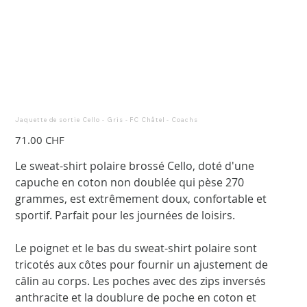
Jaquette de sortie Cello - Gris - FC Châtel - Coachs
Prix
71.00 CHF
Le sweat-shirt polaire brossé Cello, doté d'une
capuche en coton non doublée qui pèse 270
grammes, est extrêmement doux, confortable et
sportif. Parfait pour les journées de loisirs.
Le poignet et le bas du sweat-shirt polaire sont
tricotés aux côtes pour fournir un ajustement de
câlin au corps. Les poches avec des zips inversés
anthracite et la doublure de poche en coton et