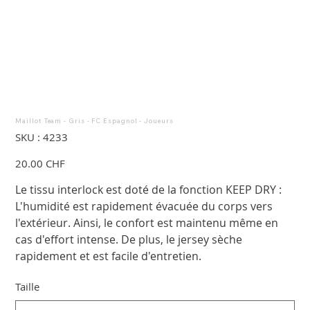
Maillot Team - Gris - FC Espagnol - Joueurs
SKU
SKU :
4233
4233
Prix
20.00 CHF
Le tissu interlock est doté de la fonction KEEP DRY :
L'humidité est rapidement évacuée du corps vers
l'extérieur. Ainsi, le confort est maintenu même en
cas d'effort intense. De plus, le jersey sèche
rapidement et est facile d'entretien.
Taille