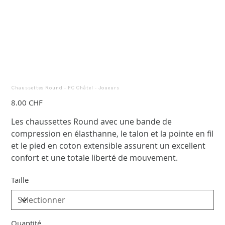
Chaussettes Round - FC Châtel - Joueurs
Prix
8.00 CHF
Les chaussettes Round avec une bande de
compression en élasthanne, le talon et la pointe en fil
et le pied en coton extensible assurent un excellent
confort et une totale liberté de mouvement.
Taille
Quantité