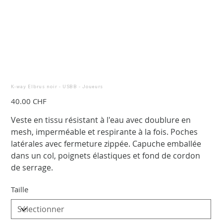
K-way Elbrus noir - USBB - Joueurs
Prix
40.00 CHF
Veste en tissu résistant à l'eau avec doublure en
mesh, imperméable et respirante à la fois. Poches
latérales avec fermeture zippée. Capuche emballée
dans un col, poignets élastiques et fond de cordon
de serrage.
Taille