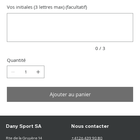
Vos initiales (3 lettres max) (facultatif)
Jusqu'à
3
caractères.
0 / 3
Quantité
Ajouter au panier
Nous contacter
Dany Sport SA
Rte de la Gruyère 14
+41 26 439 90 80