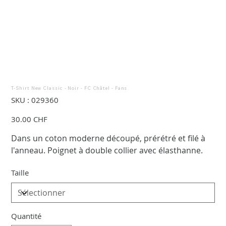
T-Shirt New Classic - Noir - FC Châtel - Fans
SKU
SKU :
029360
029360
Prix
30.00 CHF
Dans un coton moderne découpé, prérétré et filé à
l'anneau. Poignet à double collier avec élasthanne.
Taille
Quantité