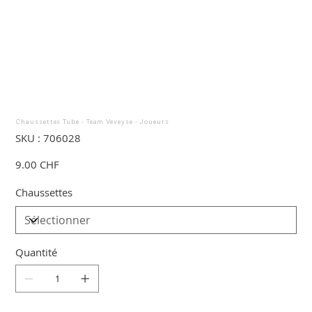
Chaussettes Tube - Team Veveyse - Joueurs
SKU
SKU :
706028
706028
Prix
9.00 CHF
Chaussettes
Quantité