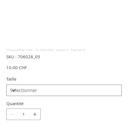
Chaussettes tube - FC Charmey - Joueurs - Equipe lll
SKU
SKU :
706028_05
706028_05
Prix
10.00 CHF
Taille
Quantité