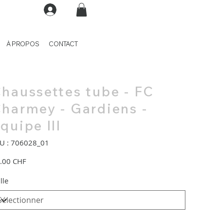
À PROPOS
CONTACT
haussettes tube - FC
harmey - Gardiens -
quipe lll
SKU
U :
706028_01
706028_01
.00 CHF
lle