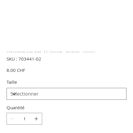
Chaussettes avec pied - FC Charmey - Gardiens - Juniors
SKU
SKU :
703441-02
703441-
02
Prix
8.00 CHF
Taille
Quantité