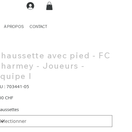
À PROPOS
CONTACT
haussette avec pied - FC
harmey - Joueurs -
quipe I
SKU
U :
703441-05
703441-
05
00 CHF
aussettes