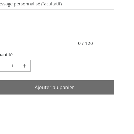
ssage personnalisé (facultatif)
qu'à
ctères.
0 / 120
antité
Ajouter au panier