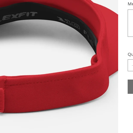
Me
Jus
120
cara
Qu