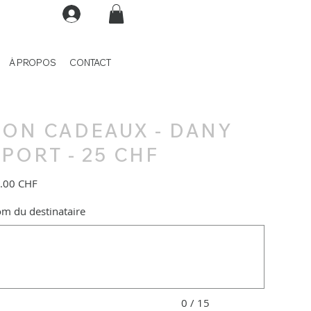
À PROPOS
CONTACT
BON CADEAUX - DANY
PORT - 25 CHF
.00 CHF
m du destinataire
qu'à
ctères.
0 / 15