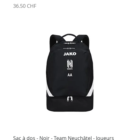
Prix
36.50 CHF
Sac à dos - Noir - Team Neuchâtel - Joueurs