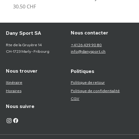
Prix
30.50 CHF
Nous contacter
Dany Sport SA
Rte de la Gruyère 14
+41 26 439 90 80
CH-1723 Marly - Fribourg
info@danysport.ch
Nous trouver
Politiques
Itinéraire
Politique de retour
Horaires
Politique de confidentialité
CGV
Nous suivre